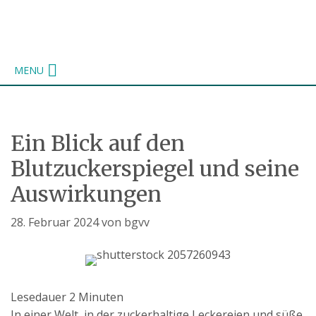
Zum
Inhalt
springen
MENU
Ein Blick auf den
Blutzuckerspiegel und seine
Auswirkungen
28. Februar 2024
von
bgvv
Lesedauer
2
Minuten
In einer Welt, in der zuckerhaltige Leckereien und süße