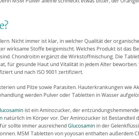
nn MSM Pulver alleine schmeckt etwas bitter, der Orangen
e?
rn. Nicht immer ist klar, in welcher Qualität der organische
 wirksame Stoffe beigemischt. Welches Produkt ist das Be
sind. Chondroitin ergänzt die Wirkstoffmischung. Die Table
, für gesunde Haut und Vitalität in jedem Alter beworben.
ziert und nach ISO 9001 zertifiziert.
terien und Pilze sowie Parasiten. Hauterkrankungen wie 
handlung werden Pulver oder Tabletten in Wasser aufgelöst
lucosamin
ist ein Aminozucker, der entzündungshemmende Ei
n
natürlich im Körper vor. Der Aminozucker ist Bestandteil de
afür sollte immer ausreichend
Glucosamin
in der Gelenkflüss
nnen. MSM Tabletten von yoyosan enthalten außerdem Chon