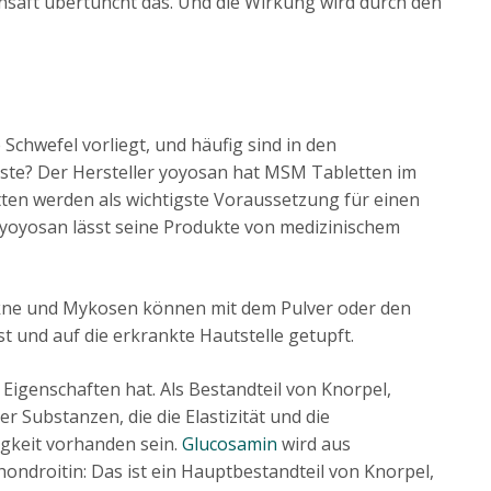
saft übertüncht das. Und die Wirkung wird durch den
 Schwefel vorliegt, und häufig sind in den
ste? Der Hersteller yoyosan hat MSM Tabletten im
tten werden als wichtigste Voraussetzung für einen
 yoyosan lässt seine Produkte von medizinischem
Akne und Mykosen können mit dem Pulver oder den
 und auf die erkrankte Hautstelle getupft.
genschaften hat. Als Bestandteil von Knorpel,
r Substanzen, die die Elastizität und die
igkeit vorhanden sein.
Glucosamin
wird aus
droitin: Das ist ein Hauptbestandteil von Knorpel,