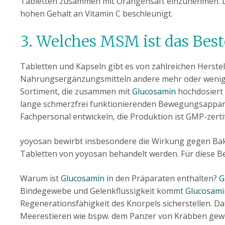
Tabletten zusammen mit Orangensaft einzunehmen. De
hohen Gehalt an Vitamin C beschleunigt.
3. Welches MSM ist das Best
Tabletten und Kapseln gibt es von zahlreichen Herstelle
Nahrungsergänzungsmitteln andere mehr oder weniger
Sortiment, die zusammen mit
Glucosamin
hochdosiert 
lange schmerzfrei funktionierenden Bewegungsapparat
Fachpersonal entwickeln, die Produktion ist GMP-zertifi
yoyosan bewirbt insbesondere die Wirkung gegen Bak
Tabletten von yoyosan behandelt werden. Für diese Be
Warum ist
Glucosamin
in den Präparaten enthalten?
G
Bindegewebe und Gelenkflüssigkeit kommt
Glucosami
Regenerationsfähigkeit des Knorpels sicherstellen. D
Meerestieren wie bspw. dem Panzer von Krabben gewo