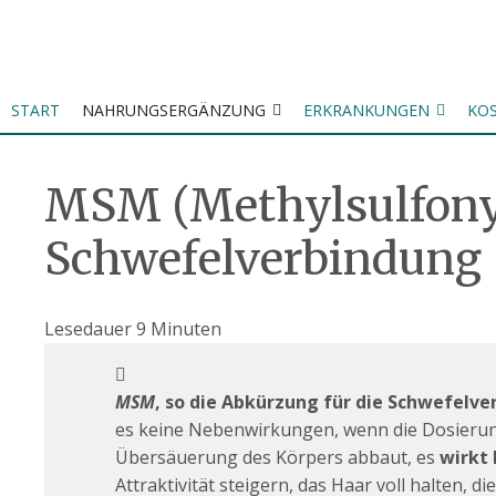
Zum
Inhalt
springen
START
NAHRUNGSERGÄNZUNG
ERKRANKUNGEN
KO
MSM (Methylsulfony
Schwefelverbindung
Lesedauer
9
Minuten
MSM
, so die Abkürzung für die Schwefelv
es keine Nebenwirkungen, wenn die Dosierung 
Übersäuerung des Körpers abbaut, es
wirkt 
Attraktivität steigern, das Haar voll halten,