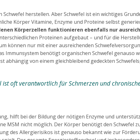
Schwefel herstellen. Aber Schwefel ist ein wichtiges Grun
liche Körper Vitamine, Enzyme und Proteine selbst generier
denen Körperzellen funktionieren ebenfalls nur ausrei
terschiedlichen Proteinen aufgebaut – und für die Herstell
um können nur mit einer ausreichenden Schwefelversorgung
 Das Immunsystem benötigt organischen Schwefel genauso wi
st abhängig von einem gleichbleibend gedeckten Schwefels
 ist oft verantwortlich für Schmerzen und chronisc
hilft bei der Bildung der nötigen Enzyme und unterstützt
e MSM nicht möglich. Der Körper benötigt den Schwefel zur
g des Allergierisikos ist genauso bekannt wie zur Förderun
n spielt. Der gesamte Energiestoffwechsel und insbesondere