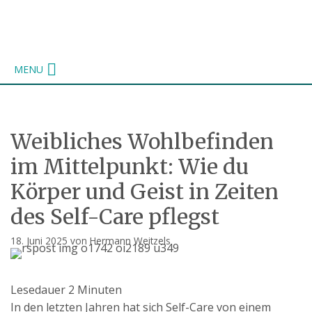
Zum
Inhalt
springen
MENU
Weibliches Wohlbefinden
im Mittelpunkt: Wie du
Körper und Geist in Zeiten
des Self-Care pflegst
18. Juni 2025
von
Hermann Weitzels
Lesedauer
2
Minuten
In den letzten Jahren hat sich Self-Care von einem