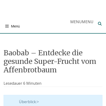
Zum
Inhalt
springen
MENU
MENU
Menü
Baobab – Entdecke die
gesunde Super-Frucht vom
Affenbrotbaum
Lesedauer
6
Minuten
Überblick:>