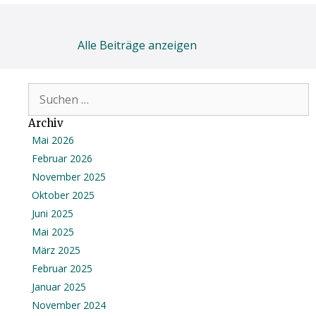
Alle Beiträge anzeigen
S
u
c
Archiv
h
Mai 2026
e
Februar 2026
n
November 2025
n
Oktober 2025
a
Juni 2025
c
h
Mai 2025
:
März 2025
Februar 2025
Januar 2025
November 2024