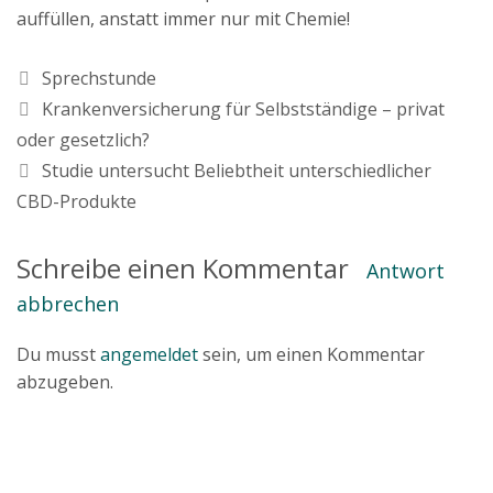
auffüllen, anstatt immer nur mit Chemie!
K
Sprechstunde
a
Krankenversicherung für Selbstständige – privat
t
oder gesetzlich?
e
Studie untersucht Beliebtheit unterschiedlicher
g
CBD-Produkte
o
r
i
Schreibe einen Kommentar
Antwort
e
abbrechen
n
Du musst
angemeldet
sein, um einen Kommentar
abzugeben.